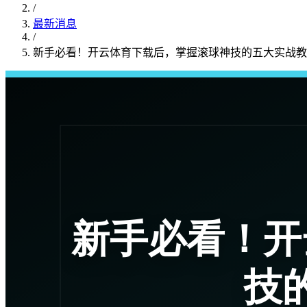
/
最新消息
/
新手必看！开云体育下载后，掌握滚球神技的五大实战教